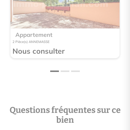
Appartement
App
2 Pièce(s) ANNEMASSE
2 Pièce
Nous consulter
Nou
Questions fréquentes sur ce
bien