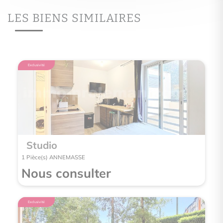
LES BIENS SIMILAIRES
Exclusivité
Exclusivité
Studio
App
1 Pièce(s) ANNEMASSE
2 Pièce
Nous consulter
Nou
Exclusivité
Exclusivité