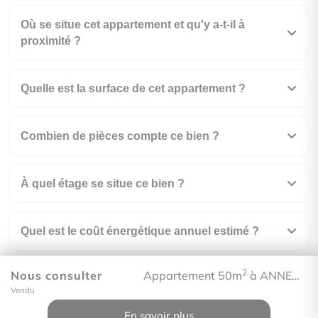
Où se situe cet appartement et qu'y a-t-il à
proximité ?
Quelle est la surface de cet appartement ?
Combien de pièces compte ce bien ?
À quel étage se situe ce bien ?
Quel est le coût énergétique annuel estimé ?
2
Nous consulter
Appartement 50m
à ANNEMASSE
À combien s'élèvent les charges de copropriété
Vendu
?
En savoir plus