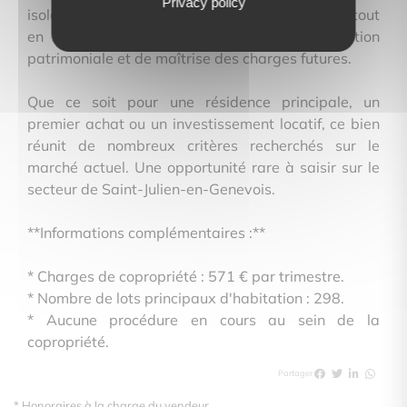
Privacy policy
isolation extérieure, constituant un véritable atout
en matière de confort thermique, de valorisation
patrimoniale et de maîtrise des charges futures.
Que ce soit pour une résidence principale, un
premier achat ou un investissement locatif, ce bien
réunit de nombreux critères recherchés sur le
marché actuel. Une opportunité rare à saisir sur le
secteur de Saint-Julien-en-Genevois.
**Informations complémentaires :**
* Charges de copropriété : 571 € par trimestre.
* Nombre de lots principaux d'habitation : 298.
* Aucune procédure en cours au sein de la
copropriété.
Partager
* Honoraires à la charge du vendeur