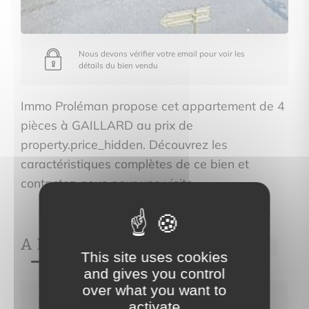
Nous devons vérifier votre email pour voir les
détails du bien vendu
Immo Proléman propose cet appartement de 4
pièces à GAILLARD au prix de
property.price_hidden. Découvrez les
caractéristiques complètes de ce bien et
contactez-nous pour une visite.
A PROPOS DE
Ref.700
This site uses cookies
and gives you control
over what you want to
Nous devons vérifier votre email pour voir les
activate