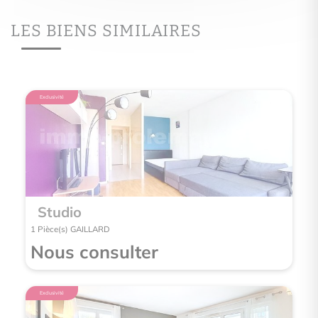
LES BIENS SIMILAIRES
Exclusivité
Exclusivité
Studio
App
1 Pièce(s) GAILLARD
3 Pièce(
Nous consulter
Nou
Exclusivité
Exclusivité