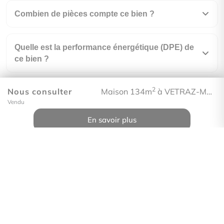
Combien de pièces compte ce bien ?
Quelle est la performance énergétique (DPE) de
ce bien ?
2
Nous consulter
Maison 134m
à VETRAZ-MONTHOUX
En quelle année a été construit ce bien ?
Vendu
En savoir plus
Comment visiter ce bien ?
Immo Proléman