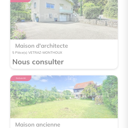
Maison d'architecte
Mai
5 Pièce(s) VETRAZ-MONTHOUX
5 Pièce
Nous consulter
Nou
Exclusivité
Maison ancienne