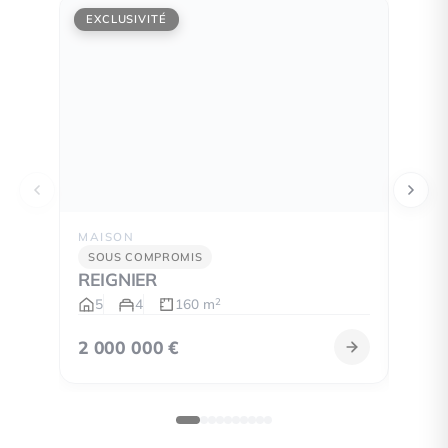
EXCLUSIVITÉ
EXCL
MAISON
APPA
SOUS COMPROMIS
SOU
REIGNIER
ANN
5
4
160 m
4
2
2 000 000 €
335 