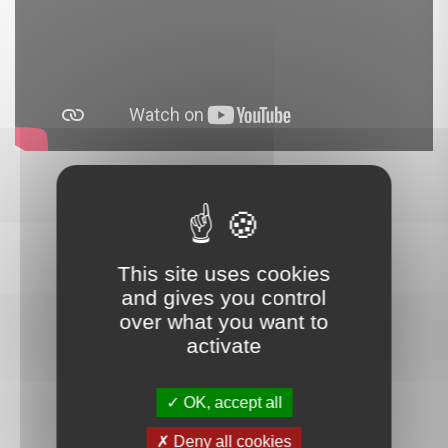
This site uses cookies
and gives you control
over what you want to
activate
Ce que nos clients disent
OK, accept all
de nous
Deny all cookies