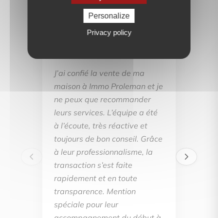
Personalize
Privacy policy
BE
J’ai confié la vente de ma
maison à Immo Proleman et je
ne peux que recommander
leurs services. L’équipe a été
à l’écoute, très réactive et
toujours de bon conseil. Grâce
à leur professionnalisme, la
transaction s’est faite
rapidement et en toute
transparence. Mention
spéciale pour leur
accompagnement du début à