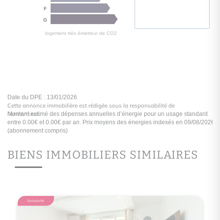
Cette annonce immobilière est rédigée sous la responsabilité de
l’annonceur.
BIENS IMMOBILIERS SIMILAIRES
logement extrêmement performant
C
A
B
Consommation
(énergi
Exclusivité
C
74