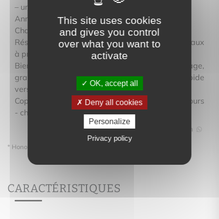
– un WC indépendant
Annexes : garage double en sous-sol et cave.
This site uses cookies
Chauffage collectif au gaz.
and gives you control
Résidence moderne, bien entretenue, sans travaux
over what you want to
à prévoir.
activate
Bien rare à la vente réunissant dernier étage,
grande terrasse, vue dégagée et connexion rapide
OK, accept all
vers Genève.
Copropriété de 35 lots - pas de procédure en cours
Deny all cookies
- charges trim : 993 € chauffage compris
Personalize
Partager
Privacy policy
* Honoraires à la charge du vendeur
CARACTÉRISTIQUES