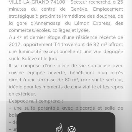
VILLE-LA-GRAND 74100 – Secteur recherché, à 25
minutes du centre de Genève. Emplacement
stratégique à proximité immédiate des douanes, de
la gare d’Annemasse, du Léman Express, des
commerces, écoles, collèges et lycée.
Au 4ᵉ et dernier étage d’une résidence récente de
2017, appartement T4 traversant de 92 m² offrant
une luminosité exceptionnelle et une vue dégagée
sur le Salève et le Jura.
Il se compose d’une pièce de vie spacieuse avec
cuisine équipée ouverte, bénéficiant d’un accès
direct à une terrasse de 60 m², rare sur le secteur,
idéale pour les moments de convivialité et les repas
en extérieur.
L’espace nuit comprend :
– une suite parentale avec placards et salle de
bains et wc
– deux chambres avec rangements intégrés
– une salle d’eau