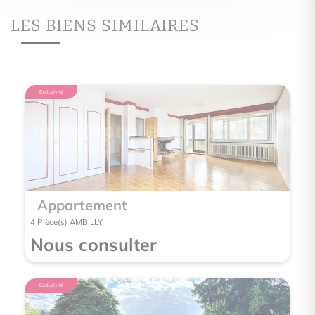
LES BIENS SIMILAIRES
Exclusivité
Exclusivité
Appartement
App
4 Pièce(s) AMBILLY
2 Pièce(
Nous consulter
Nou
Exclusivité
Exclusivité