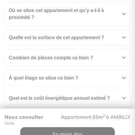
Où se situe cet appartement et qu'y a-t-il à
proximité ?
Quelle est la surface de cet appartement ?
Combien de pièces compte ce bien ?
À quel étage se situe ce bien ?
Quel est le coût énergétique annuel estimé ?
2
Nous consulter
Appartement 65m
à AMBILLY
À combien s'élèvent les charges de copropriété
Vendu
?
En savoir plus