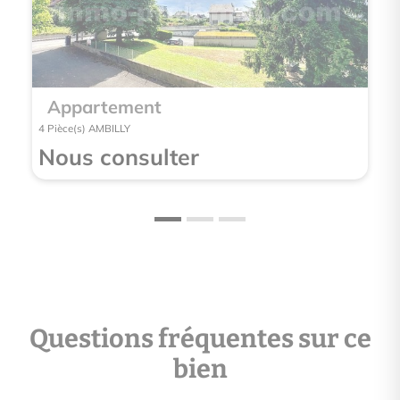
Appartement
App
4 Pièce(s) AMBILLY
3 Pièce(
Nous consulter
Nou
Questions fréquentes sur ce
bien