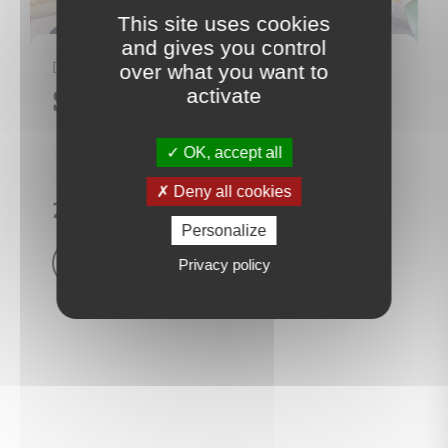
This site uses cookies
9
and gives you control
DUPLEX
over what you want to
activate
SAINT-JEOIRE
(74490)
115 m²
4 Pièce(s)
3 Chambre(s)
OK, accept all
Deny all cookies
239 000 €
Personalize
Voir le bien
Privacy policy