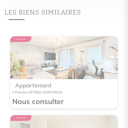
LES BIENS SIMILAIRES
Exclusivité
Exclusivité
Appartement
App
2 Pièce(s) VETRAZ-MONTHOUX
3 Pièce
Nous consulter
Nou
Exclusivité
Exclusivité