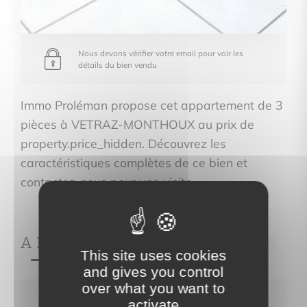
Nous devons vérifier votre email pour voir les
détails du bien vendu
Immo Proléman propose cet appartement de 3
pièces à VETRAZ-MONTHOUX au prix de
property.price_hidden. Découvrez les
caractéristiques complètes de ce bien et
contactez-nous pour une visite.
A PROPOS DE
Ref.357
This site uses cookies
and gives you control
over what you want to
Nous devons vérifier votre email pour voir les
activate