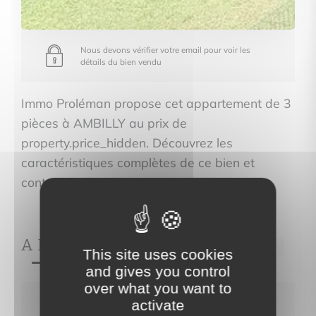
Nous devons vérifier votre email pour voir les
détails du bien vendu
Immo Proléman propose cet appartement de 3
pièces à AMBILLY au prix de
property.price_hidden. Découvrez les
caractéristiques complètes de ce bien et
contactez-nous pour une visite.
A PROPOS DE
Ref.704
This site uses cookies
and gives you control
over what you want to
activate
Nous devons vérifier votre email pour voir les
détails du bien vendu