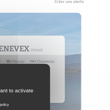
Créer une alerte
ENEVEX
(74140)
²
5 Pièce(s)
3 Chambre(s)
00 €
ant to activate
e bien
policy