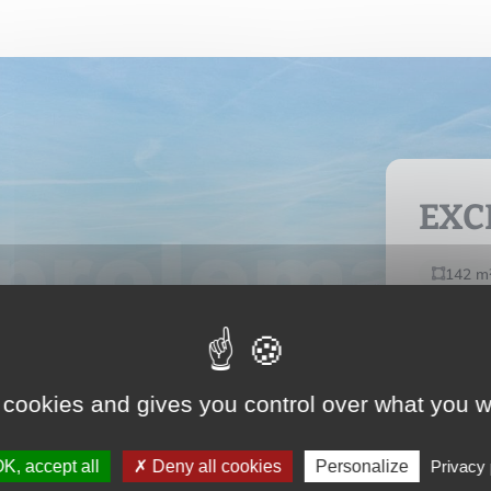
EXC
142 m
675 0
 cookies and gives you control over what you w
Voir l
K, accept all
Deny all cookies
Personalize
Privacy 