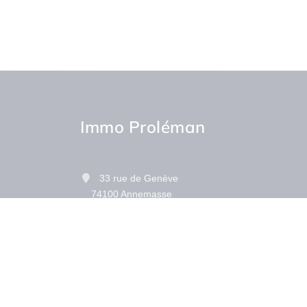
Immo Proléman
33 rue de Genève
74100 Annemasse
Contactez-nous
Afficher le téléphone