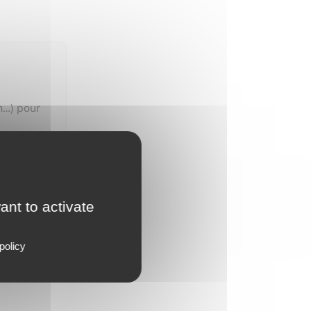
n…) pour
dès qu'un
ant to activate
policy