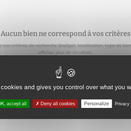
Aucun bien ne correspond à vos critères
z vos critères de recherche (budget, localisation, type de bie
afficher plus de résultats.
vez aussi créer une alerte e‑mail : nous vous préviendrons 
bien correspondant à votre recherche sera mis en ligne.
 cookies and gives you control over what you w
créer une alerte
K, accept all
Deny all cookies
Personalize
Privacy 