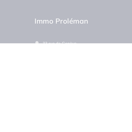
Immo Proléman
33 rue de Genève
74100 Annemasse
Contactez-nous
Afficher le téléphone
•
Mentions légales
Politique de con