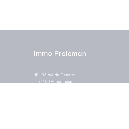
Immo Proléman
33 rue de Genève
74100 Annemasse
Contactez-nous
Afficher le téléphone