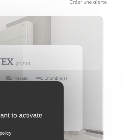
Créer une alerte
NEX
(01210)
2 Pièce(s)
1 Chambre(s)
consulter
ant to activate
e bien
policy