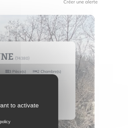
Créer une alerte
NNE
(74380)
3 Pièce(s)
2 Chambre(s)
consulter
ant to activate
e bien
policy