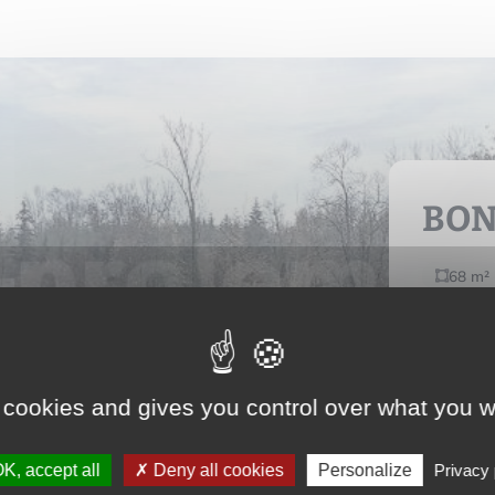
BO
68 m²
Nous 
 cookies and gives you control over what you w
Voir l
K, accept all
Deny all cookies
Personalize
Privacy 