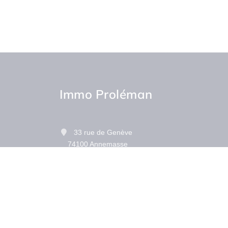
Immo Proléman
33 rue de Genève
74100 Annemasse
Contactez-nous
Afficher le téléphone