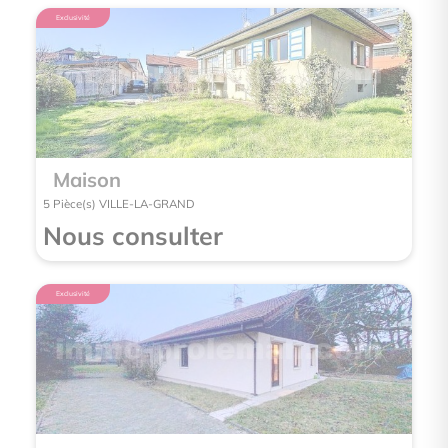
Exclusivité
Exclusivité
Maison
Mai
5 Pièce(s) VILLE-LA-GRAND
5 Pièce(
Nous consulter
Nou
Exclusivité