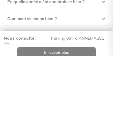
En quelle année a été construit ce bien ?
Comment visiter ce bien ?
2
Nous consulter
Parking 0m
à ANNEMASSE
Vendu
Immo Proléman
En savoir plus
33 rue de Genève
74100 Annemasse
Contactez-nous
Afficher le téléphone