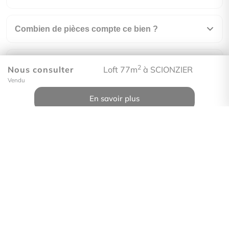
Combien de pièces compte ce bien ?
À quel étage se situe ce bien ?
2
Nous consulter
Loft 77m
à SCIONZIER
Vendu
Quelle est la performance énergétique (DPE) de
En savoir plus
ce bien ?
À combien s'élèvent les charges de copropriété
?
La copropriété fait-elle l'objet d'une procédure ?
En quelle année a été construit ce bien ?