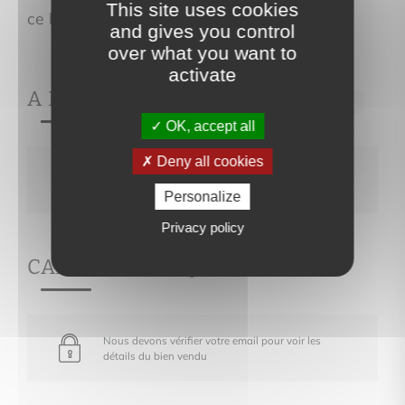
This site uses cookies
ce bien et contactez-nous pour une visite.
and gives you control
over what you want to
activate
A PROPOS DE
Ref.450
OK, accept all
Deny all cookies
Nous devons vérifier votre email pour voir les
détails du bien vendu
Personalize
Privacy policy
CARACTÉRISTIQUES
Nous devons vérifier votre email pour voir les
détails du bien vendu