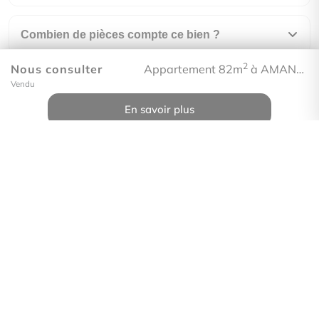
Combien de pièces compte ce bien ?
2
Nous consulter
Appartement 82m
à AMANCY
À quel étage se situe ce bien ?
Vendu
En savoir plus
Quel est le coût énergétique annuel estimé ?
À combien s'élèvent les charges de copropriété
?
En quelle année a été construit ce bien ?
Comment visiter ce bien ?