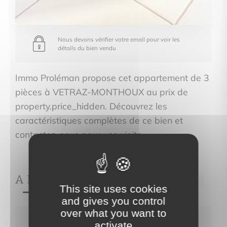
Nous devons vérifier votre email pour voir les
détails du bien vendu
Immo Proléman propose cet appartement de 3
pièces à VETRAZ-MONTHOUX au prix de
property.price_hidden. Découvrez les
caractéristiques complètes de ce bien et
contactez-nous pour une visite.
A PROPOS DE
Ref.797
This site uses cookies
and gives you control
over what you want to
Nous devons vérifier votre email pour voir les
activate