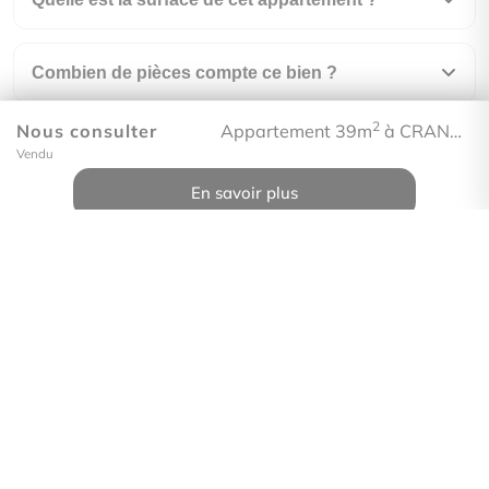
Combien de pièces compte ce bien ?
2
Nous consulter
Appartement 39m
à CRANVES-SALES
À quel étage se situe ce bien ?
Vendu
En savoir plus
Quelle est la performance énergétique (DPE) de
ce bien ?
À combien s'élèvent les charges de copropriété
?
En quelle année a été construit ce bien ?
Comment visiter ce bien ?