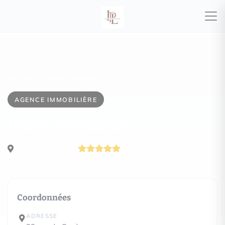
Nos agences
Immo Proléman
AGENCE IMMOBILIÈRE
Immo Proléman
74100 Annemasse
4.98/5 · 83 avis
Coordonnées
ADRESSE