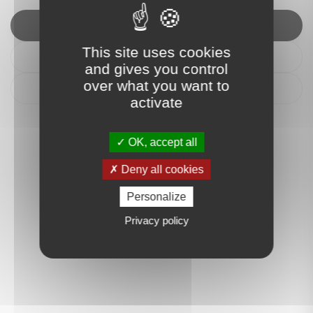
Nous contacter
This site uses cookies
Itinéraire
and gives you control
over what you want to
Déposer un avis
activate
OK, accept all
Deny all cookies
Personalize
Privacy policy