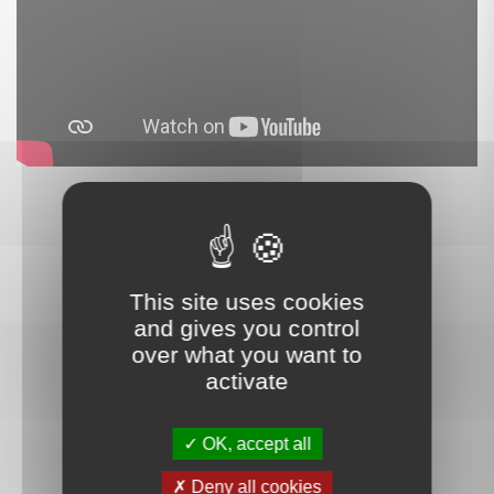
This site uses cookies
and gives you control
over what you want to
activate
Ce que nos clients disent
OK, accept all
de nous
Deny all cookies