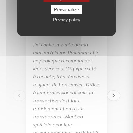
Personalize
Privacy policy
BE
J’ai confié la vente de ma
maison à Immo Proleman et je
ne peux que recommander
leurs services. L’équipe a été
à l’écoute, très réactive et
toujours de bon conseil. Grâce
à leur professionnalisme, la
transaction s’est faite
rapidement et en toute
transparence. Mention
spéciale pour leur
accompagnement du début à