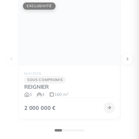
EXCLUSIVITÉ
EXCL
MAISON
APPA
SOUS COMPROMIS
SOU
REIGNIER
ANN
5
4
160 m
4
2
2 000 000 €
335 