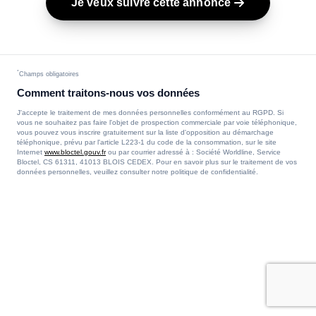
Je veux suivre cette annonce
*
Champs obligatoires
Comment traitons-nous vos données
J'accepte le traitement de mes données personnelles conformément au RGPD. Si
vous ne souhaitez pas faire l'objet de prospection commerciale par voie téléphonique,
vous pouvez vous inscrire gratuitement sur la liste d'opposition au démarchage
téléphonique, prévu par l'article L223-1 du code de la consommation, sur le site
Internet
www.bloctel.gouv.fr
ou par courrier adressé à : Société Worldline, Service
Bloctel, CS 61311, 41013 BLOIS CEDEX. Pour en savoir plus sur le traitement de vos
données personnelles, veuillez consulter notre politique de confidentialité.