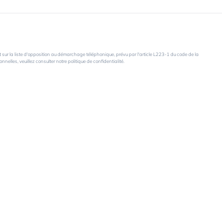
sur la liste d'opposition au démarchage téléphonique, prévu par l'article L223-1 du code de la
elles, veuillez consulter notre politique de confidentialité.