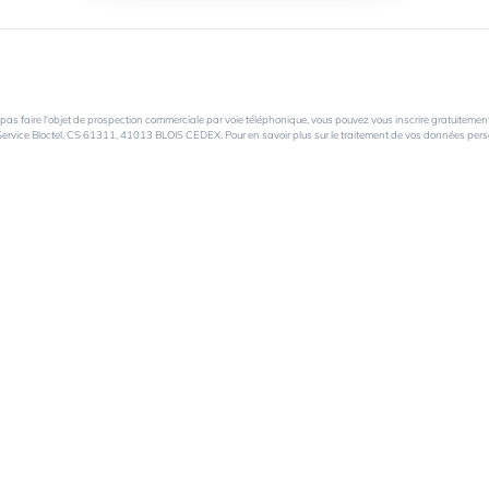
 faire l'objet de prospection commerciale par voie téléphonique, vous pouvez vous inscrire gratuitement 
 Service Bloctel, CS 61311, 41013 BLOIS CEDEX. Pour en savoir plus sur le traitement de vos données personn