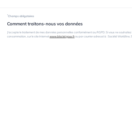
*
Champs obligatoires
Comment traitons-nous vos données
J'accepte le traitement de mes données personnelles conformément au RGPD. Si vous ne souhaitez pas
consommation, sur le site Internet
www.bloctel.gouv.fr
ou par courrier adressé à : Société Worldline,